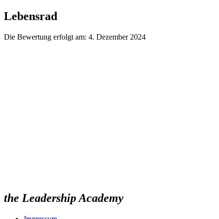
Zum
Lebensrad
Inhalt
wechseln
Die Bewertung erfolgt am:
4. Dezember 2024
D
Jetzt deine
the Leadership Academy
Impressum