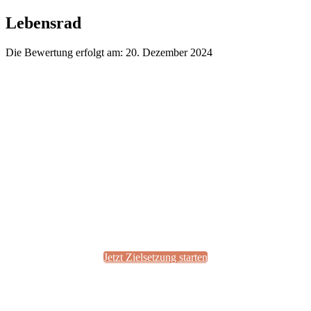
Zum
Lebensrad
Inhalt
wechseln
Die Bewertung erfolgt am:
20. Dezember 2024
Dein Fahrplan für 2025
beginnt hier
Jetzt deine Ziele mit einem Schritt für Schritt
Plan definieren, planen und erreichen!
Jetzt Zielsetzung starten